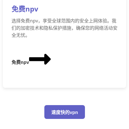
免费npv
选择免费npv，享受全球范围内的安全上网体验。我
们的加密技术和隐私保护措施，确保您的网络活动安
全无忧。
免费npv
速度快的vpn