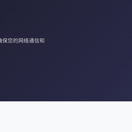
确保您的网络通信和