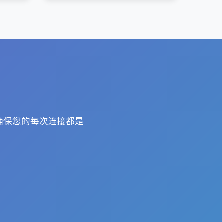
确保您的每次连接都是