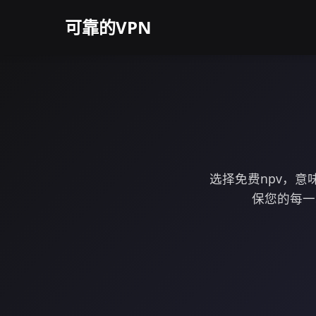
可靠的VPN
选择免费npv，
保您的每一