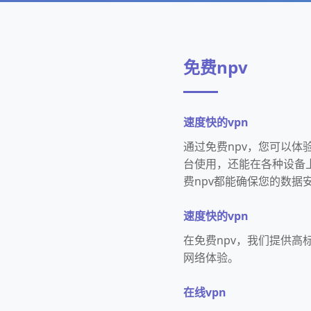
免费npv
速度快的vpn
通过免费npv，您可以体
台使用，还能在各种设备
费npv都能确保您的数
速度快的vpn
在免费npv，我们提供高
网络体验。
在线vpn