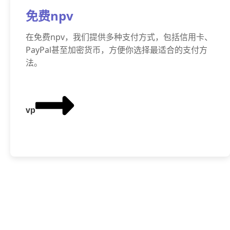
免费npv
在免费npv，我们提供多种支付方式，包括信用卡、
PayPal甚至加密货币，方便你选择最适合的支付方
法。
vp