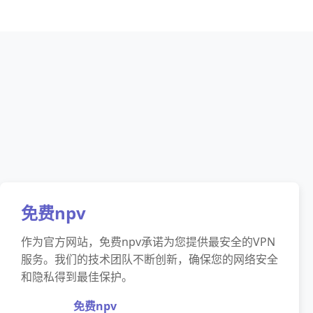
免费npv
作为官方网站，免费npv承诺为您提供最安全的VPN
服务。我们的技术团队不断创新，确保您的网络安全
和隐私得到最佳保护。
免费npv