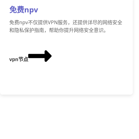
免费npv
免费npv不仅提供VPN服务，还提供详尽的网络安全
和隐私保护指南，帮助你提升网络安全意识。
vpn节点