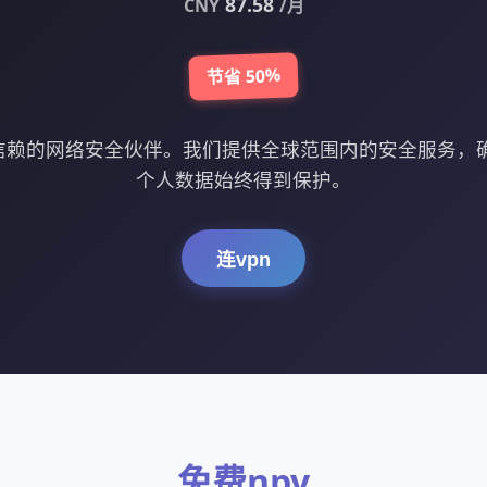
87.58
CNY
/月
节省 50%
得信赖的网络安全伙伴。我们提供全球范围内的安全服务，
个人数据始终得到保护。
连vpn
免费npv